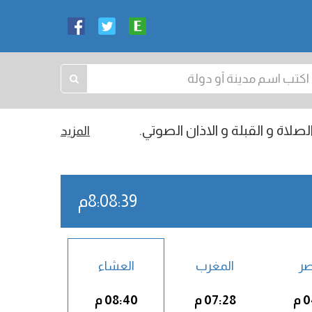
صلاة و القبلة و الاذان الصوتي.
المزيد
8:08:40م
صر
المغرب
العشاء
م
07:28 م
08:40 م