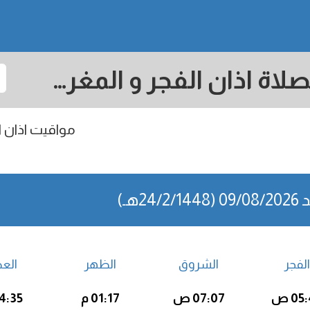
Kota Bharu: مواقيت الصلاة اذان الفجر و المغرب في اليوم - ماليزيا
مواقيت اذان ال
24/2/1هـ)
الفجر
الشروق
الظهر
الع
05 ص
07:07 ص
01:17 م
04:35 