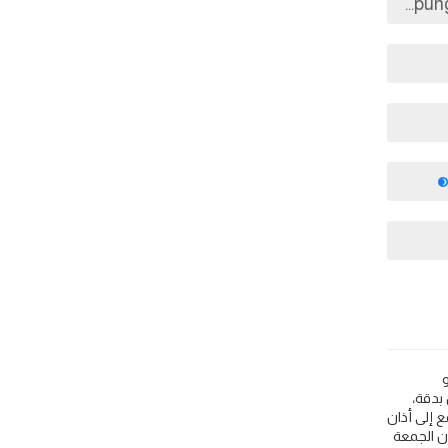
يا 🕌. اعرف مواقيت اوقات اذان الصلاة مثل 🕌 Islamic Finder و Muslim Pro و
وكل الدول بدقة،
 إلى أذان
ان الفجر في Kota Bharu و وقت الشروق في Kota Bharu و اذان الظهر في Kota Bharu و اذان الجمعة