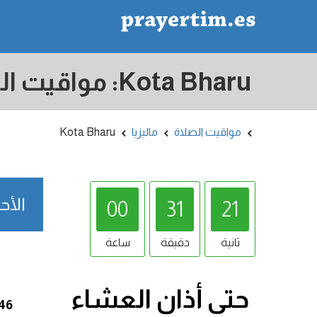
مواقيت الصلاة
ماليزيا
Kota Bharu
الأحد 09/08/2026 (448
00
31
20
ثانية
دقيقة
ساعة
حتى أذان
العشاء
:46