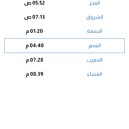
الفجر
05:52 ص
الشروق
07:13 ص
الجمعة
01:20 م
العصر
04:40 م
المغرب
07:28 م
العشاء
08:39 م