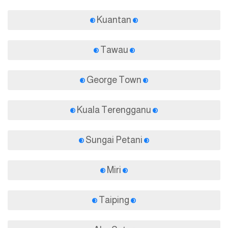
Kuantan
Tawau
George Town
Kuala Terengganu
Sungai Petani
Miri
Taiping