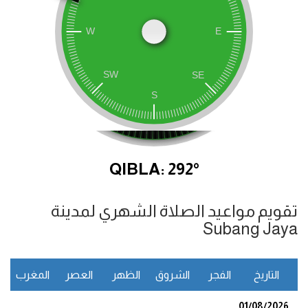
QIBLA: 292°
تقويم مواعيد الصلاة الشهري لمدينة
Subang Jaya
التاريخ
الفجر
الشروق
الظهر
العصر
المغرب
ا
01/08/2026