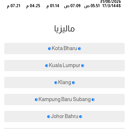
31/08/2026
17/3/1448
05:51 ص
07:09 ص
01:14 م
04:25 م
07:21 م
9
ماليزيا
Kota Bharu
Kuala Lumpur
Klang
Kampung Baru Subang
Johor Bahru