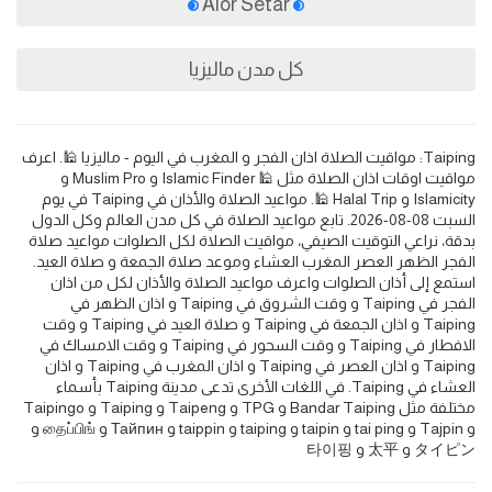
Alor Setar
كل مدن ماليزيا
Taiping: مواقيت الصلاة اذان الفجر و المغرب في اليوم - ماليزيا 🕌. اعرف
مواقيت اوقات اذان الصلاة مثل 🕌 Islamic Finder و Muslim Pro و
Islamicity و Halal Trip 🕌. مواعيد الصلاة والأذان في Taiping في يوم
السبت 08-08-2026. تابع مواعيد الصلاة في كل مدن العالم وكل الدول
بدقة، نراعي التوقيت الصيفي، مواقيت الصلاة لكل الصلوات مواعيد صلاة
الفجر الظهر العصر المغرب العشاء وموعد صلاة الجمعة و صلاة العيد.
استمع إلى أذان الصلوات واعرف مواعيد الصلاة والأذان لكل من اذان
الفجر في Taiping و وقت الشروق في Taiping و اذان الظهر في
Taiping و اذان الجمعة في Taiping و صلاة العيد في Taiping و وقت
الافطار في Taiping و وقت السحور في Taiping و وقت الامساك في
Taiping و اذان العصر في Taiping و اذان المغرب في Taiping و اذان
العشاء في Taiping. في اللغات الأخرى تدعى مدينة Taiping بأسماء
مختلفة مثل Bandar Taiping و TPG و Taipeng و Taiping و Taipingo
و Tajpin و tai ping و taipin و taiping و taippin و Тайпин و தைப்பிங் و
タイピン و 太平 و 타이핑