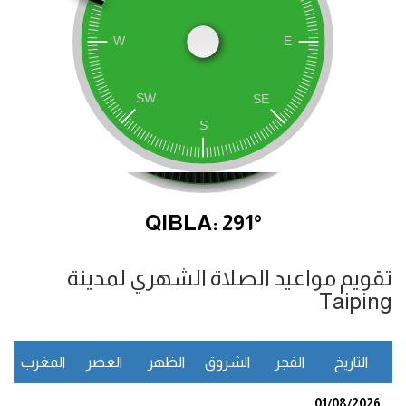
QIBLA: 291°
تقويم مواعيد الصلاة الشهري لمدينة
Taiping
التاريخ
الفجر
الشروق
الظهر
العصر
المغرب
ا
01/08/2026