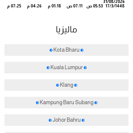
31/08/2026
17/3/1448
05:53 ص
07:11 ص
01:18 م
04:26 م
07:25 م
4
ماليزيا
Kota Bharu
Kuala Lumpur
Klang
Kampung Baru Subang
Johor Bahru