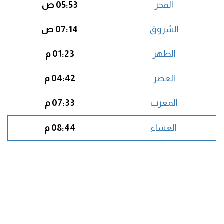
الفجر
05:53 ص
الشروق
07:14 ص
الظهر
01:23 م
العصر
04:42 م
المغرب
07:33 م
العشاء
08:44 م