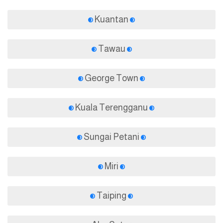
Kuantan
Tawau
George Town
Kuala Terengganu
Sungai Petani
Miri
Taiping