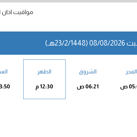
مواقيت اذان ال
0 (23/2/1448هـ)
الفجر
الشروق
الظهر
الع
05 ص
06:21 ص
12:30 م
03:50 