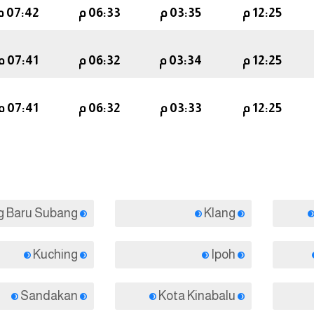
12:25 م
03:35 م
06:33 م
07:42 م
12:25 م
03:34 م
06:32 م
07:41 م
12:25 م
03:33 م
06:32 م
07:41 م
Kampung Baru Subang
Klang
Kuching
Ipoh
Sandakan
Kota Kinabalu